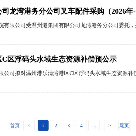
司龙湾港务分公司叉车配件采购（2026年-
区C区浮码头水域生态资源补偿预公示
首页
<
2
3
4
...
>
尾页
1