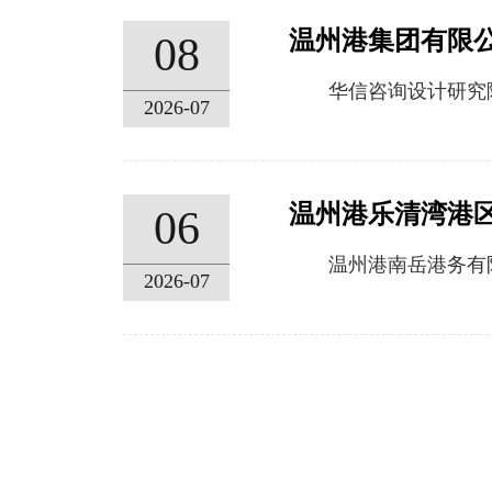
温州港集团有限公
08
2026-07
温州港乐清湾港
06
2026-07