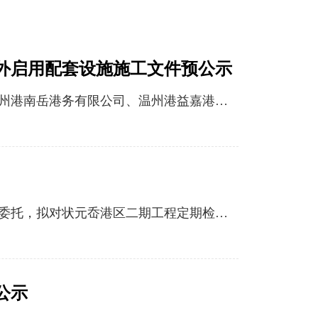
外启用配套设施施工文件预公示
华信咨询设计研究院有限公司受温州港南岳港务有限公司委托，就所需的温州港南岳港务有限公司、温州港益嘉港务有限公司口岸对外启用配套设施施工进行公开招标，现将相关招标信息进行预公示（公示期：2026年8月3日-2026年8月5日）。
浙江五石中正工程咨询有限公司受温州港集团有限公司状元岙港务分公司的委托，拟对状元岙港区二期工程定期检测服务进行公开招标，现将相关招标信息进行预公示（公示期：2026年07月30日-2026年08月02日）
公示