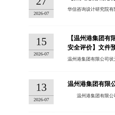
27
2026-07
【温州港集团有
15
安全评价】文件
2026-07
温州港集团有限
13
2026-07