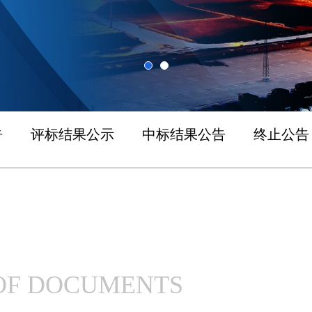
告
评标结果公示
中标结果公告
终止公告
 OF DOCUMENTS