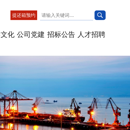
提还箱预约
港文化
公司党建
招标公告
人才招聘