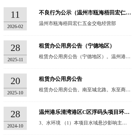
11
不良行为公示（温州市瓯海梧田宏仁五金交电经营部）
温州市瓯海梧田宏仁五金交电经营部
2026-02
28
租赁办公用房公告（宁德地区）
租赁办公用房公告（宁德地区）。温州港集团有限公司拟在宁德市蕉城区的四个意向大楼（中益环球家居广场、龙威经茂广场、国家双创示范基地东侨产业孵化加速中心、宁德现代传媒港）中租用一套办公用房。一、办公用房要求1.优先考虑中高楼层（视野开阔、环境安静）。东、南朝向优先考虑。信号覆盖全办公室（无死角、无断连）且网速稳定。4.办公用房产权明晰。二、公告时间2025年11月28日—12月1日17点。以及办公用房...
2025-11
20
租赁办公用房公告
租赁办公用房公告。南至城北路。东至商博路）租用一套办公用房。 一、办公用房要求1.优先考虑中高楼层（视野开阔、环境安静）。东、南朝向优先考虑。信号覆盖全办公室（无死角、无断连）且网速稳定。4.办公用房产权明晰。二、公告时间2025年10月20日—10月24日17点。三、报名要求1.请意向人（意向单位）于2025年10月24日17点前提交办公用房出租报价表。浙江省温州市鹿城区瓯江路海港大厦1幢。请同...
2025-10
28
温州港乐清湾港区C区浮码头项目环境影响报告书信息公示
3、水环境 （1）本项目水域悬沙影响主要来自施工疏浚作业。4、生态（含渔业资源） （1）施工期海洋影响 本项目桩基施工及疏浚作业均会对水域生态造成影响。经预测本项目营运期废气对周围环境影响较小。声环境影响分析 本项目施工期应合理安排施工设备安放、合理安排施工时间。本项目营运期产生的噪声对周围环境影响较小。以减少施工机械设备、船舶排放烟气对大气环境的影响。
2024-10