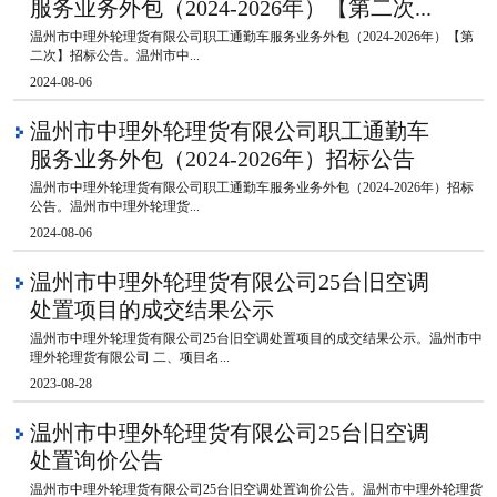
服务业务外包（2024-2026年）【第二次...
温州市中理外轮理货有限公司职工通勤车服务业务外包（2024-2026年）【第
二次】招标公告。温州市中...
2024-08-06
温州市中理外轮理货有限公司职工通勤车
服务业务外包（2024-2026年）招标公告
温州市中理外轮理货有限公司职工通勤车服务业务外包（2024-2026年）招标
公告。温州市中理外轮理货...
2024-08-06
温州市中理外轮理货有限公司25台旧空调
处置项目的成交结果公示
温州市中理外轮理货有限公司25台旧空调处置项目的成交结果公示。温州市中
理外轮理货有限公司 二、项目名...
2023-08-28
温州市中理外轮理货有限公司25台旧空调
处置询价公告
温州市中理外轮理货有限公司25台旧空调处置询价公告。温州市中理外轮理货