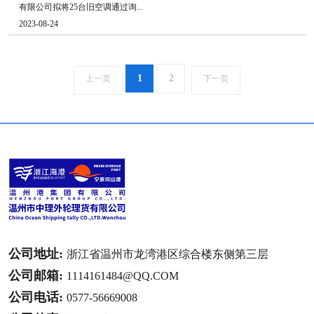
有限公司拟将25台旧空调通过询...
2023-08-24
1
2
上一页
下一页
公司地址:
浙江省温州市龙湾港区综合楼东侧第三层
公司邮箱:
1114161484@QQ.COM
公司电话:
0577-56669008