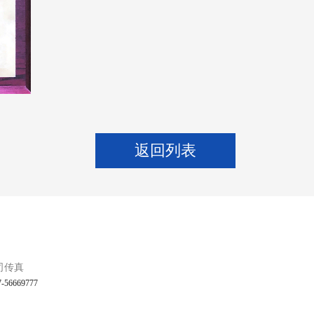
返回列表
司传真
7-56669777