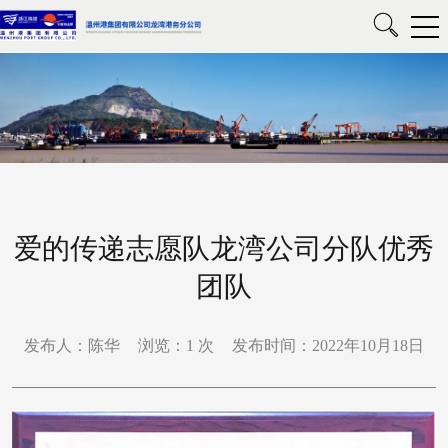
爱的传递志愿队龙湾公司分队优秀
团队
发布人：陈华
浏览：
1
次
发布时间：2022年10月18日