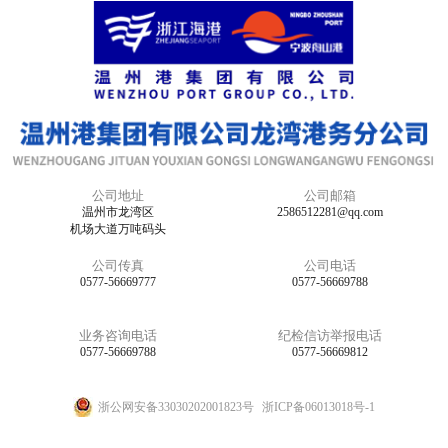
公司地址
公司邮箱
温州市龙湾区
2586512281@qq.com
机场大道万吨码头
公司传真
公司电话
0577-56669777
0577-56669788
业务咨询电话
纪检信访举报电话
0577-56669788
0577-56669812
浙公网安备33030202001823号
浙ICP备06013018号-1