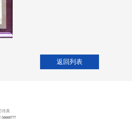
返回列表
司传真
7-56669777